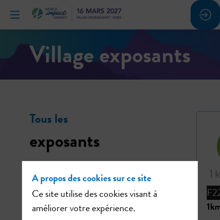
Village exposants
Tous les
exposants
A propos des cookies sur ce site
F2
Ce site utilise des cookies visant à
1km
améliorer votre expérience.
THÉMATIQUES