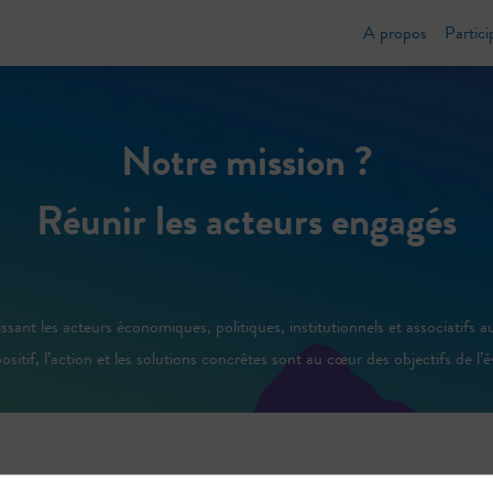
A propos
Partici
Notre mission ?
Réunir les acteurs engagés
t les acteurs économiques, politiques, institutionnels et associatifs aut
ositif, l’action et les solutions concrètes sont au cœur des objectifs de l