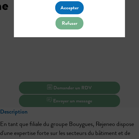
ne
Accepter
Refuser
Demander un RDV
Envoyer un message
Description
En tant que filiale du groupe Bouygues, Rejeneo dispose
d'une expertise forte sur les secteurs du bâtiment et de