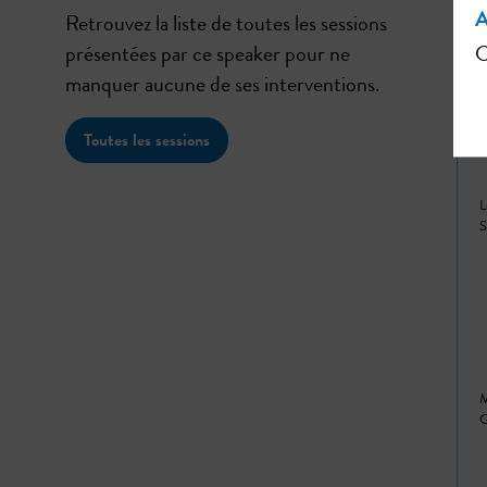
A
Retrouvez la liste de toutes les sessions
présentées par ce speaker pour ne
C
manquer aucune de ses interventions.
Toutes les sessions
L
M