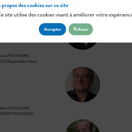
 propos des cookies sur ce site
Atelier #6
e site utilise des cookies visant à améliorer votre expérienc
LR
Accepter
Refuser
ucile
RICHOMME
SUEZ
Responsable Nature
MG
artin
GUILLAUME
GREEN PRAXIS
CEO