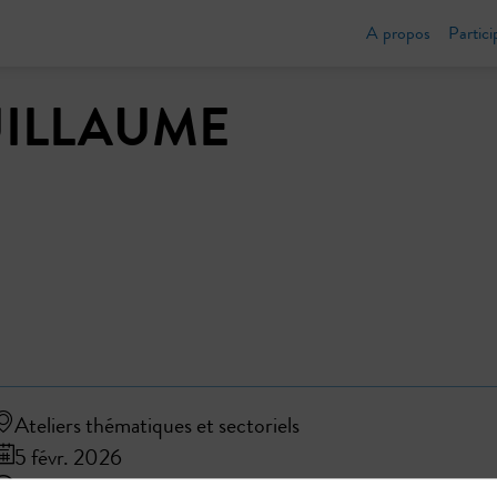
A propos
Partici
ILLAUME
Ateliers thématiques et sectoriels
5 févr. 2026
14:00
14:30