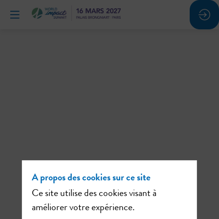
Atelier
#6
5
févr.
2026
—
14:00
A propos des cookies sur ce site
-
Ce site utilise des cookies visant à
14:30
améliorer votre expérience.
s devez être
Ateliers