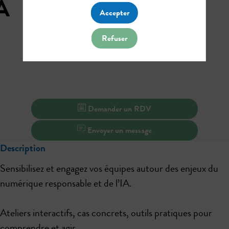
A
Accepter
Refuser
Demander un RDV
Envoyer un message
Description
Sensibilisez et engagez vos équipes autour des enjeux du
numérique responsable et de l’IA.
Ateliers interactifs, cas concrets, outils pratiques pour
comprendre et agir.