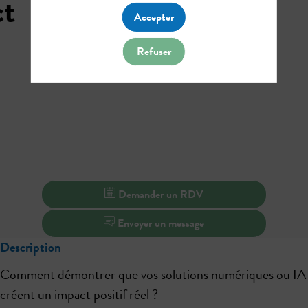
ct
Accepter
Refuser
Demander un RDV
Envoyer un message
Description
Comment démontrer que vos solutions numériques ou IA
créent un impact positif réel ?