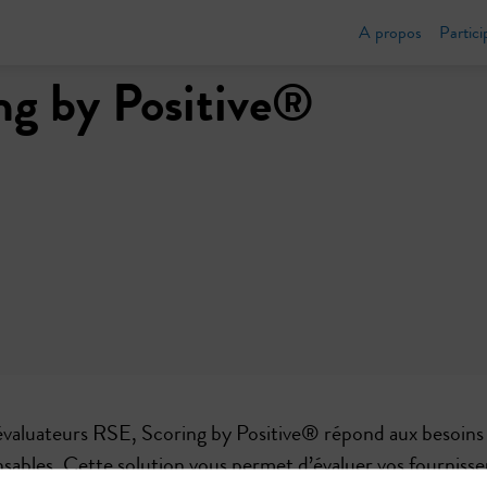
A propos
Partici
ng by Positive®
’évaluateurs RSE, Scoring by Positive® répond aux besoins
ables. Cette solution vous permet d’évaluer vos fournisse