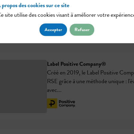
approche transparente et collaborative.
 propos des cookies sur ce site
e site utilise des cookies visant à améliorer votre expérienc
Accepter
Refuser
Label Positive Company®
Créé en 2019, le Label Positive Compa
RSE grâce à une méthode unique : l'é
avec...