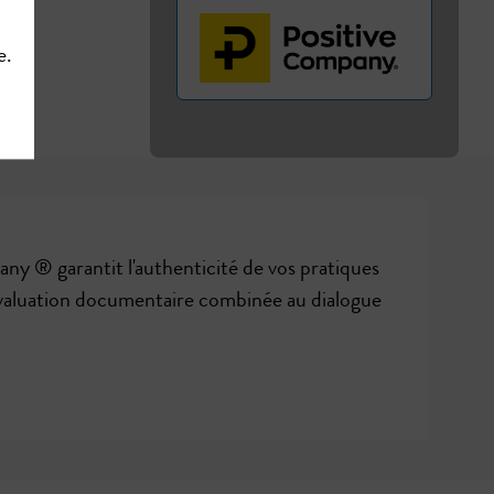
e.
ny ® garantit l'authenticité de vos pratiques
valuation documentaire combinée au dialogue