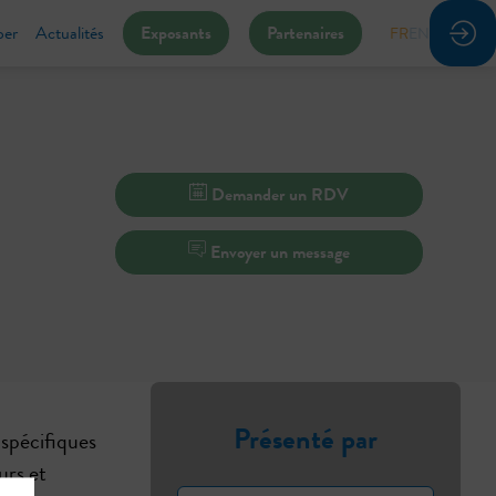
per
Actualités
Exposants
Partenaires
FR
EN
Demander un RDV
Envoyer un message
Présenté par
 spécifiques
urs et