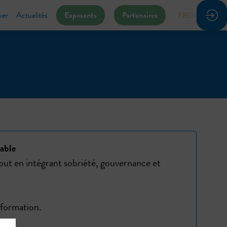
per
Actualités
Exposants
Partenaires
FR
EN
able
tout en intégrant sobriété, gouvernance et
sformation.