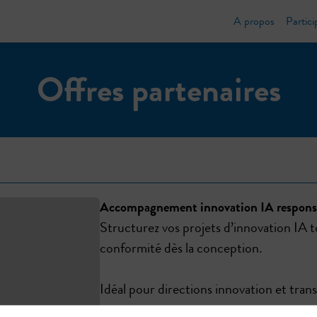
A propos
Partici
Offres partenaires
Accompagnement innovation IA respons
Structurez vos projets d’innovation IA 
conformité dès la conception.
Idéal pour directions innovation et tran