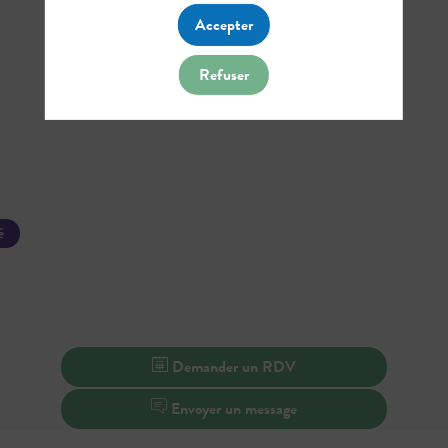
Accepter
Refuser
é
Demander un RDV
Envoyer un message