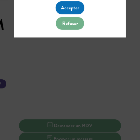
Accepter
M
Refuser
é
Demander un RDV
Envoyer un message