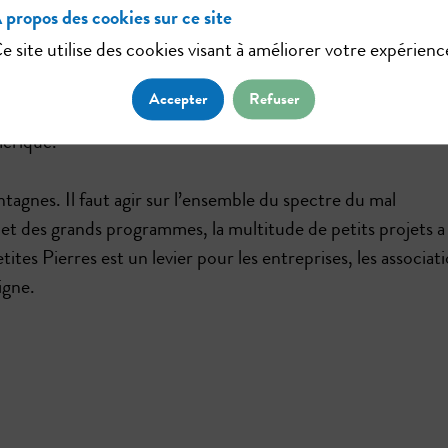
 propos des cookies sur ce site
e site utilise des cookies visant à améliorer votre expérienc
 Pierres a vocation à soutenir financièrement et
 en France. Grâce au financement participatif, nous
Accepter
Refuser
 leurs projets et nous les renforçons en les rendant plus
mérique.
tagnes. Il faut agir sur l’ensemble du spectre du mal
et des grands programmes, la multitude de petits projets a
ites Pierres est un levier pour les entreprises, les associat
igne.