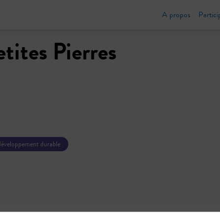
A propos
Partici
etites Pierres
développement durable