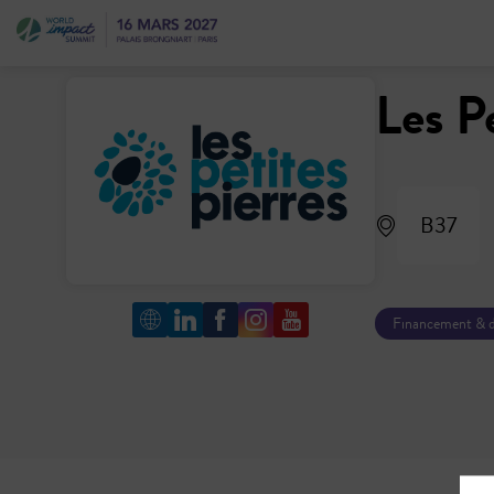
Les P
B37
Financement & 