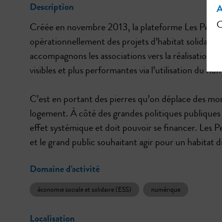
Description
A
C
Créée en novembre 2013, la plateforme Les Petites
opérationnellement des projets d’habitat solidaire
accompagnons les associations vers la réalisation de
visibles et plus performantes via l’utilisation du nu
C’est en portant des pierres qu’on déplace des mon
logement. À côté des grandes politiques publiques 
effet systémique et doit pouvoir se financer. Les Pet
et le grand public souhaitant agir pour un habitat d
Domaine d'activité
économie sociale et solidaire (ESS)
numérique
Localisation