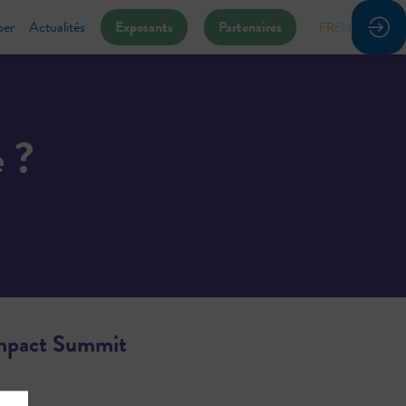
per
Actualités
Exposants
Partenaires
FR
EN
e ?
Impact Summit