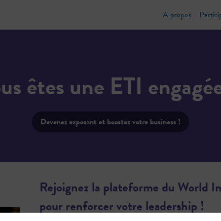
A propos
Partici
us êtes une ETI engagé
Devenez exposant et boostez votre business !
Rejoignez la plateforme du World 
pour renforcer votre leadership !