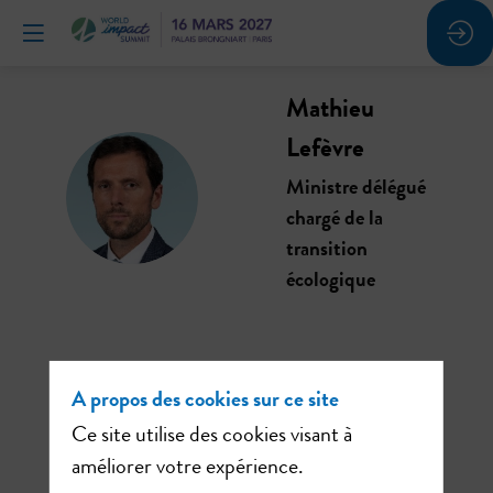
Mathieu
Lefèvre
ML
Ministre délégué
chargé de la
transition
écologique
A propos des cookies sur ce site
Ses
Ce site utilise des cookies visant à
sessions
améliorer votre expérience.