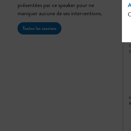
présentées par ce speaker pour ne
A
manquer aucune de ses interventions.
C
Toutes les sessions
O
N
R