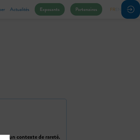
per
Actualités
Exposants
Partenaires
FR
EN
dans un contexte de rareté.