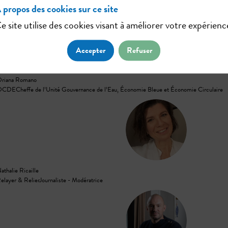
 propos des cookies sur ce site
e site utilise des cookies visant à améliorer votre expérienc
OR
Accepter
Refuser
riana
Romano
OCDE
Cheffe de l’Unité Gouvernance de l’Eau, Économie Bleue et Économie Circulaire
NR
athalie
Ricaille
elayer & Relier
Journaliste - Modératrice
TL