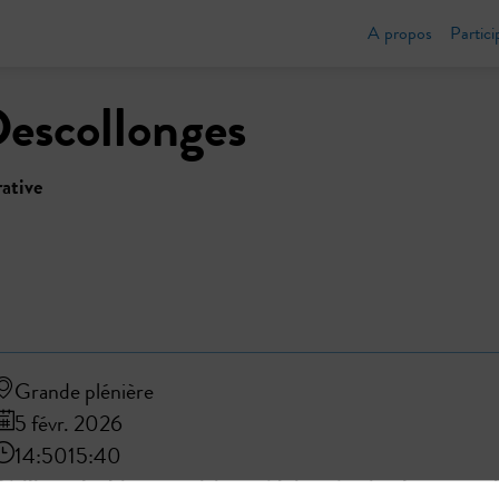
A propos
Partici
escollonges
ative
Grande plénière
5 févr. 2026
14:50
15:40
Résilience hydrique : anticiper, réduire, sécuriser les usages 