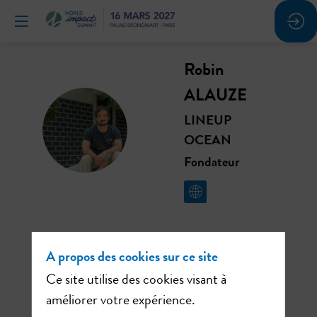
Robin
ALAUZE
LINEUP
RA
OCEAN
Fondateur
A propos des cookies sur ce site
Ses
Ce site utilise des cookies visant à
sessions
améliorer votre expérience.