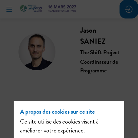
Jason
SANIEZ
JS
The Shift Project
Coordinateur de
Programme
Ses
A propos des cookies sur ce site
sessions
Ce site utilise des cookies visant à
améliorer votre expérience.