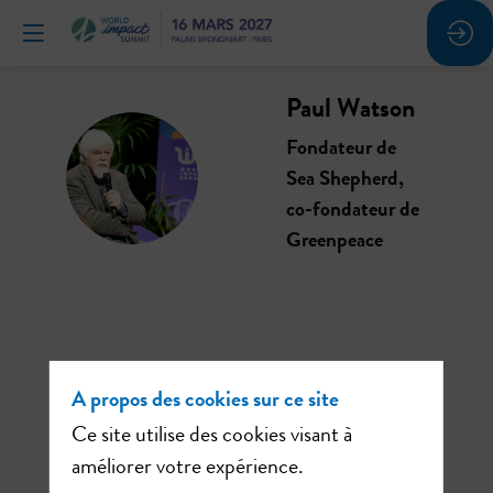
Paul
Watson
Fondateur de
PW
Sea Shepherd,
co-fondateur de
Greenpeace
Ses
A propos des cookies sur ce site
sessions
Ce site utilise des cookies visant à
améliorer votre expérience.