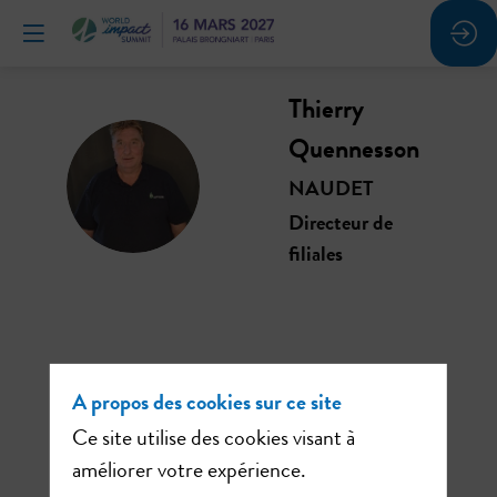
Thierry
Quennesson
TQ
NAUDET
Directeur de
filiales
Ses
A propos des cookies sur ce site
sessions
Ce site utilise des cookies visant à
améliorer votre expérience.