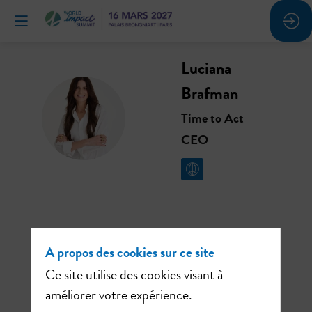
Luciana
Brafman
LB
Time to Act
CEO
Ses
A propos des cookies sur ce site
sessions
Ce site utilise des cookies visant à
améliorer votre expérience.