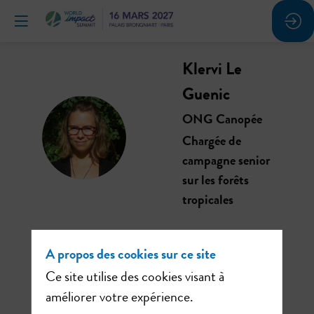
Klervi
Le
Guenic
ONG Canopée
KLG
Chargée de
campagne senior
sur les forêts
tropicales
A propos des cookies sur ce site
Ce site utilise des cookies visant à
Ses
améliorer votre expérience.