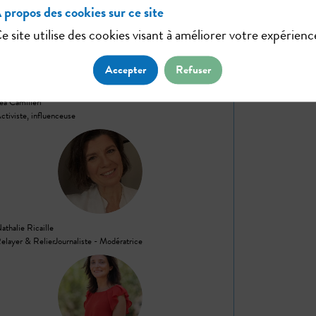
 propos des cookies sur ce site
e site utilise des cookies visant à améliorer votre expérienc
LC
Accepter
Refuser
éa
Camilleri
ctiviste, influenceuse
NR
athalie
Ricaille
elayer & Relier
Journaliste - Modératrice
LD