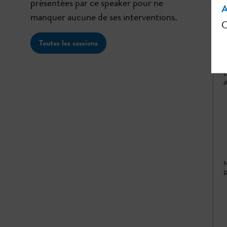
présentées par ce speaker pour ne
A
manquer aucune de ses interventions.
C
Toutes les sessions
L
A
N
R