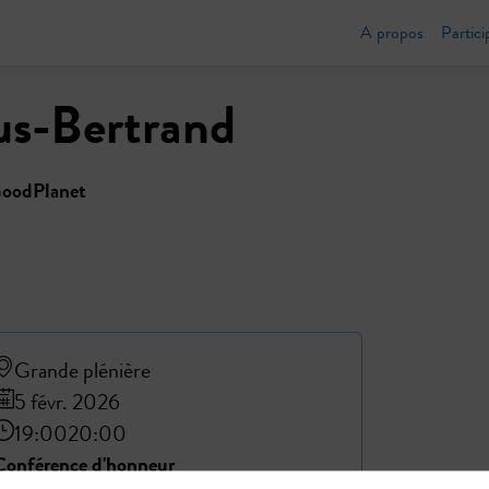
A propos
Partici
us-Bertrand
GoodPlanet
Grande plénière
5 févr. 2026
19:00
20:00
Conférence d'honneur