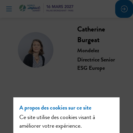
Catherine
Burgeat
CB
Mondelez
Directrice Senior
ESG Europe
Ses
A propos des cookies sur ce site
sessions
Ce site utilise des cookies visant à
améliorer votre expérience.