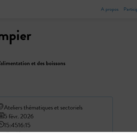
A propos
Partici
mpier
'alimentation et des boissons
Ateliers thématiques et sectoriels
5 févr. 2026
15:45
16:15
Atelier #9