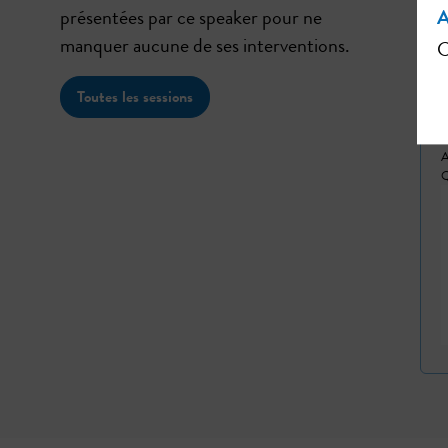
présentées par ce speaker pour ne
A
manquer aucune de ses interventions.
C
Toutes les sessions
A