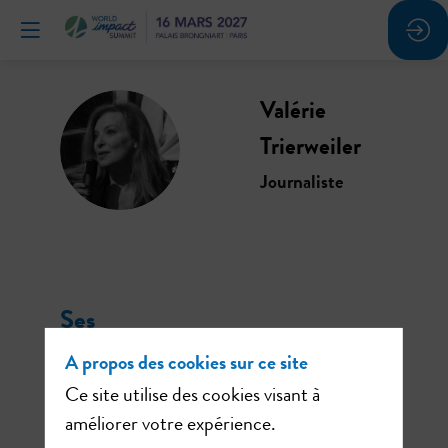
Valérie
VT
Trierweiler
Journaliste
Ses
sessions
A propos des cookies sur ce site
Ce site utilise des cookies visant à
améliorer votre expérience.
Retrouvez la liste de toutes les sessions