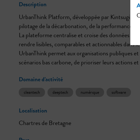
Description
A
C
UrbanThink Platform, développée par Kintsugi Lo
pilotage de la décarbonation, de la performance éne
La plateforme centralise et croise des données géog
rendre lisibles, comparables et actionnables dans l
UrbanThink permet aux organisations publiques et 
scénarios bas carbone, de prioriser leurs actions e
Domaine d'activité
cleantech
deeptech
numérique
software
Localisation
Chartres de Bretagne
Pays