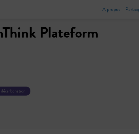
A propos
Partici
Think Plateform
& décarbonation