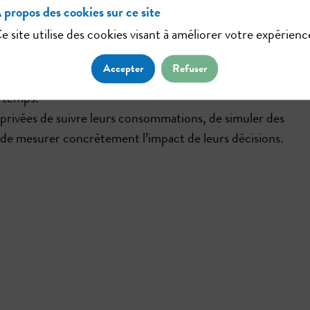
 propos des cookies sur ce site
e site utilise des cookies visant à améliorer votre expérienc
wcarbon, est un jumeau numérique environnemental dédié 
rgétique et de la résilience climatique.
Accepter
Refuser
raphiques, énergétiques, climatiques et d’usages afin de le
e temps.
privées de suivre leurs consommations, de simuler des
t de mesurer concrètement l’impact de leurs décisions.