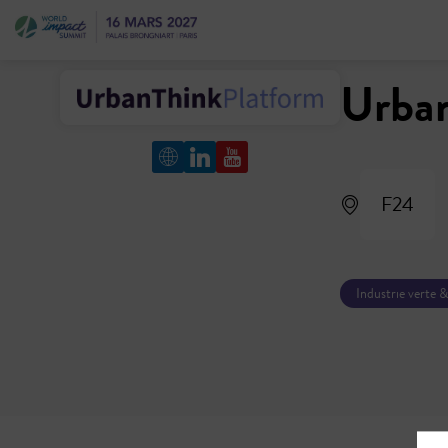
Urban
F24
Industrie verte 