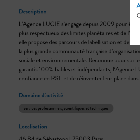
A
Description
C
L’Agence LUCIE s’engage depuis 2009 pour éclaire
plus respectueux des limites planétaires et de l’hu
elle propose des parcours de labellisation et des f
la plus grande communauté française d’organisatio
sociale et environnementale. Reconnue pour son exp
garantis 100% fiables et indépendants, l’Agence 
confiance en RSE et de réinventer leur place dans
Domaine d'activité
services professionnels, scientifiques et techniques
Localisation
46 Bd de Sébastopol, 75003 Paris