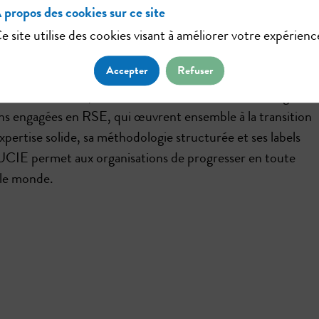
 propos des cookies sur ce site
e site utilise des cookies visant à améliorer votre expérienc
r et guider les organisations vers un modèle économique
Accepter
Refuser
manité. Pour ouvrir cette voie de transformation responsabl
ormations en RSE, accessibles à tous. Elle rassemble égalem
ns engagées en RSE, qui œuvrent ensemble à la transition
ertise solide, sa méthodologie structurée et ses labels
LUCIE permet aux organisations de progresser en toute
 le monde.