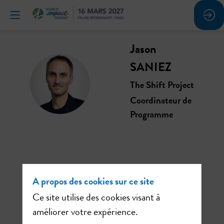
Jason
SANIEZ
JS
The Shift Project
Coordinateur de
Programme
Ses
A propos des cookies sur ce site
sessions
Ce site utilise des cookies visant à
améliorer votre expérience.