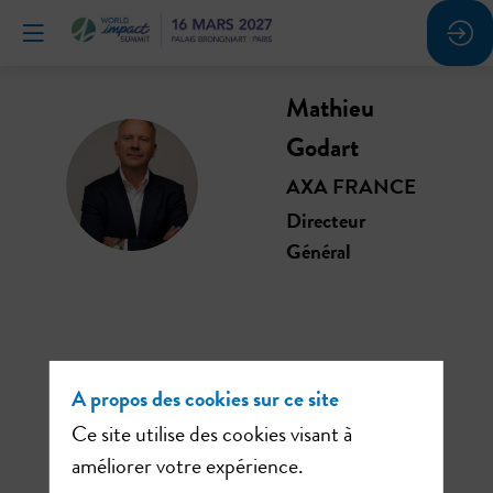
Mathieu
Godart
MG
AXA FRANCE
Directeur
Général
Ses
A propos des cookies sur ce site
sessions
Ce site utilise des cookies visant à
améliorer votre expérience.