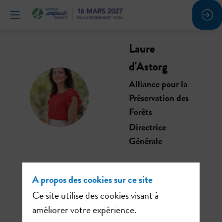
Laure
d'Astorg
Alliance pour la
LD
Préservation des
Forêts
Directrice
Générale
A propos des cookies sur ce site
Ce site utilise des cookies visant à
Ses
améliorer votre expérience.