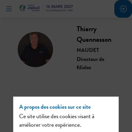
Thierry
Quennesson
TQ
NAUDET
Directeur de
filiales
Ses
A propos des cookies sur ce site
sessions
Ce site utilise des cookies visant à
améliorer votre expérience.