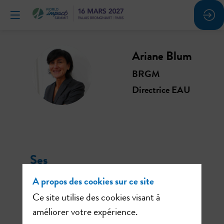
Ariane
Blum
AB
BRGM
Directrice EAU
Ses
sessions
A propos des cookies sur ce site
Ce site utilise des cookies visant à
améliorer votre expérience.
Retrouvez la liste de toutes les sessions