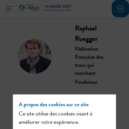
Raphael
Ruegger
Fédération
RR
Française des
trucs qui
marchent
Fondateur
A propos des cookies sur ce site
Ce site utilise des cookies visant à
Ses
améliorer votre expérience.