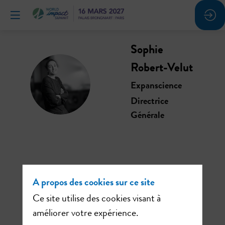
Sophie
Robert-Velut
SR
Expanscience
Directrice
Générale
Ses
A propos des cookies sur ce site
sessions
Ce site utilise des cookies visant à
améliorer votre expérience.