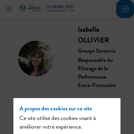
Isabelle
OLLIVIER
Groupe Savencia
IO
Responsable du
Pilotage de la
Performance
Extra-Financière
A propos des cookies sur ce site
Ce site utilise des cookies visant à
Ses
améliorer votre expérience.