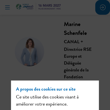
Marine
Schenfele
CANAL +
MS
Directrice RSE
Europe et
Déléguée
générale de la
Fondation
A propos des cookies sur ce site
Ce site utilise des cookies visant à
améliorer votre expérience.
Ses