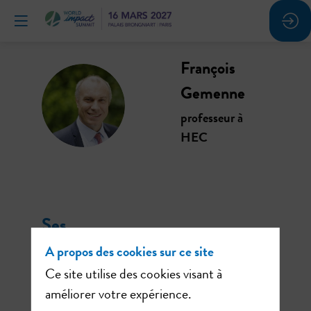
François
Gemenne
FG
professeur à
HEC
Ses
sessions
A propos des cookies sur ce site
Ce site utilise des cookies visant à
améliorer votre expérience.
Retrouvez la liste de toutes les sessions