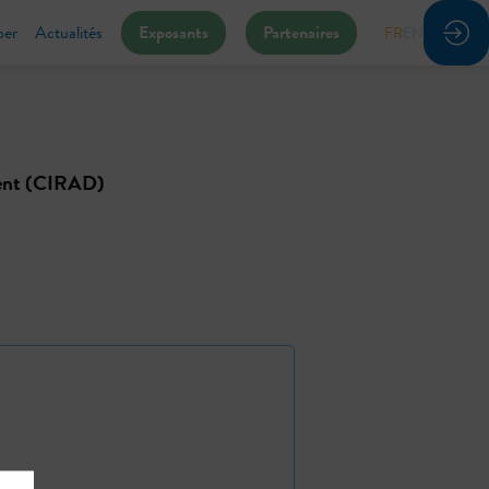
per
Actualités
Exposants
Partenaires
FR
EN
ment (CIRAD)