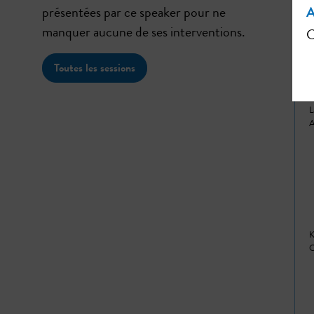
présentées par ce speaker pour ne
A
manquer aucune de ses interventions.
C
Toutes les sessions
L
A
K