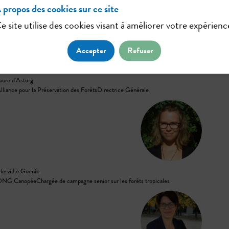
 propos des cookies sur ce site
e site utilise des cookies visant à améliorer votre expérienc
LD
Accepter
Refuser
aure
d'Astorg
lliance pour la Préservation des Forêts
Directrice Générale
KLG
lervi
Le Guenic
ONG Canopée
Chargée de campagne senior sur les forêts tropicales
ML