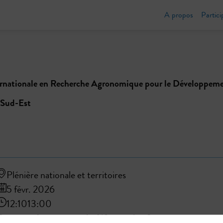
A propos
Partici
l
ernationale en Recherche Agronomique pour le Développe
u Sud-Est
Plénière nationale et territoires
5 févr. 2026
12:10
13:00
Comment lutter contre la déforestation ?