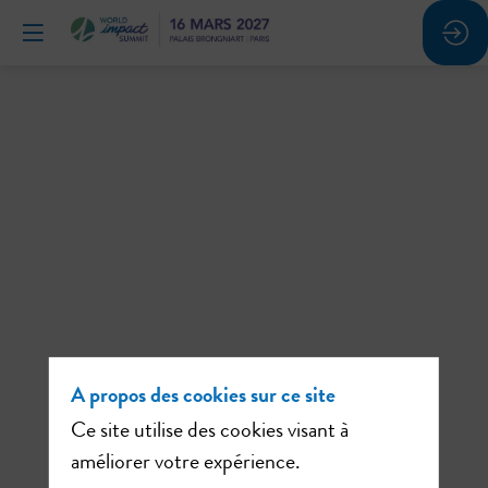
Atelier
#10
5
févr.
2026
—
16:20
A propos des cookies sur ce site
-
Ce site utilise des cookies visant à
16:50
améliorer votre expérience.
s devez être
Ateliers