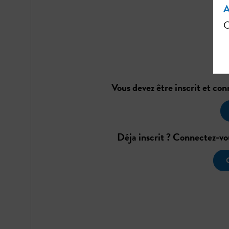
A
C
Vous devez être inscrit et co
Déja inscrit ? Connectez-vo