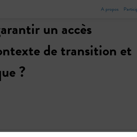
A propos
Partici
arantir un accès
ntexte de transition et
que ?