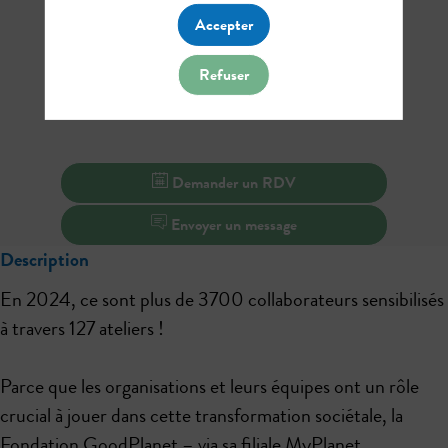
Accepter
Refuser
Demander un RDV
Envoyer un message
Description
En 2024, ce sont plus de 3700 collaborateurs sensibilisés
à travers 127 ateliers !
Parce que les organisations et leurs équipes ont un rôle
crucial à jouer dans cette transformation sociétale, la
Fondation GoodPlanet – via sa filiale MyPlanet,