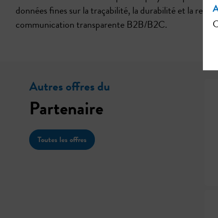
A
données fines sur la traçabilité, la durabilité et la rec
communication transparente B2B/B2C.
C
Autres offres du
Partenaire
Toutes les offres