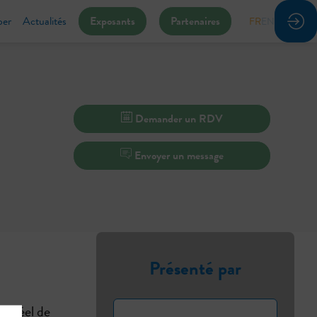
per
Actualités
Exposants
Partenaires
FR
EN
Demander un RDV
Envoyer un message
Présenté par
ps réel de