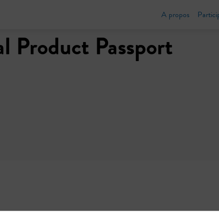
A propos
Partici
al Product Passport
s numériques de produits : collecte automatisée et en tem