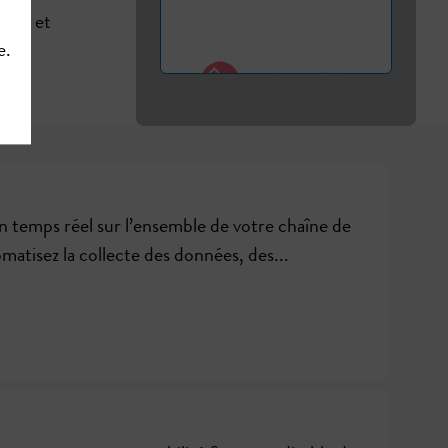
orcée et
e.
 en temps réel sur l’ensemble de votre chaîne de
atisez la collecte des données, des...