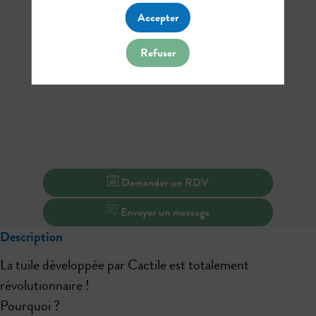
Accepter
Refuser
Demander un RDV
Envoyer un message
Description
La tuile développée par Cactile est totalement
révolutionnaire !
Pourquoi ?