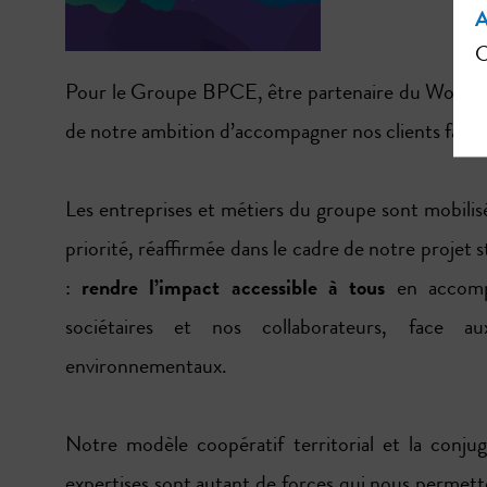
A
C
Pour le Groupe BPCE, être partenaire du World
de notre ambition d’accompagner nos clients face a
Les entreprises et métiers du groupe sont mobili
priorité, réaffirmée dans le cadre de notre proj
:
rendre l’impact accessible à tous
en accompa
sociétaires et nos collaborateurs, face a
environnementaux.
Notre modèle coopératif territorial et la conj
expertises sont autant de forces qui nous permette