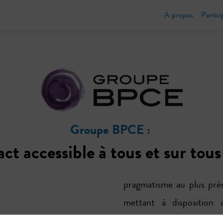
A propos
Partici
Groupe BPCE :
t accessible à tous et sur tous 
pragmatisme au plus près
mettant à disposition d
accompagner les enjeux d