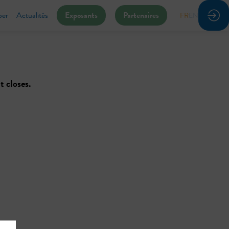
per
Actualités
Exposants
Partenaires
FR
EN
t closes.